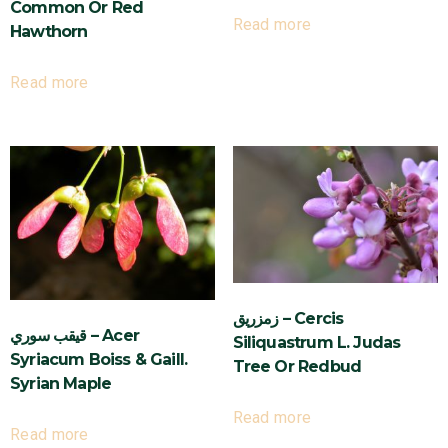
Common Or Red
Read more
Hawthorn
Read more
زمزريق – Cercis
قيقب سوري – Acer
Siliquastrum L. Judas
Syriacum Boiss & Gaill.
Tree Or Redbud
Syrian Maple
Read more
Read more