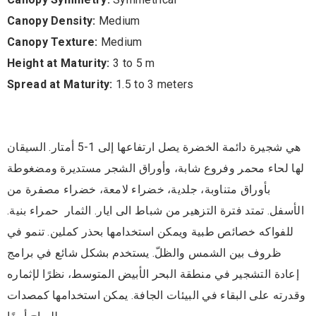
Canopy Density:
Medium
Canopy Texture:
Medium
Height at Maturity:
3 to 5 m
Spread at Maturity:
1.5 to 3 meters
هي شجيرة دائمة الخضرة يصل ارتفاعها إلى 1-5 أمتار. السيقان
لها لحاء محمر وفروع شابة، وأوراق الشجر مستديرة ومضغوطة
بأوراق متناوبة، جلدية، خضراء لامعة، خضراء مصفرة من
الأسفل. تمتد فترة التزهير من شباط الى ايار. الثمار حمراء بنية.
للفواكه خصائص طبية ويمكن استخدامها بحذر كملين. تنمو في
ظروف بين الشمس والظلّ. يستخدم بشكل شائع في برامج
إعادة التشجير في منطقة البحر الأبيض المتوسط، نظرًا لإثماره
وقدرته على البقاء في البيئات الجافة. يمكن استخدامها كمصدات