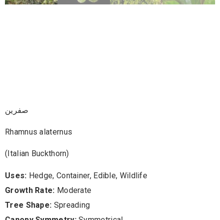
صفرين – Rhamnus
Alaternus (Italian
Buckthorn)
صفرين
Rhamnus alaternus
(Italian Buckthorn)
Uses:
Hedge, Container, Edible, Wildlife
Growth Rate:
Moderate
Tree Shape:
Spreading
Canopy Symmetry:
Symmetrical