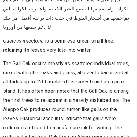
الكرات واستخدامها لتصنيع الحبر للكتابة. واعتبرت الكرات التي
تم جمعها من أشجار البلوط في حلب ذات نوعية أفضل من تلك
التي تم جمعها من أوروبا
Quercus infectoria
is a semi-evergreen small tree,
retaining its leaves very late into
winter.
The Gall Oak occurs mostly as scattered individual trees,
mixed with other oaks and pines, all over Lebanon and at
altitudes up to 1200 meters.It is rarely found as a pure
stand. It has often been noted that the Gall Oak is among
the first trees to re-appear in a heavily disturbed soil.The
Aleppo Oak produces round, tumor-like galls on the
leaves. Historical accounts indicate that galls were
collected and used to manufacture ink for writing. The
galls collected from Oak trees in Aleppo were deemed to