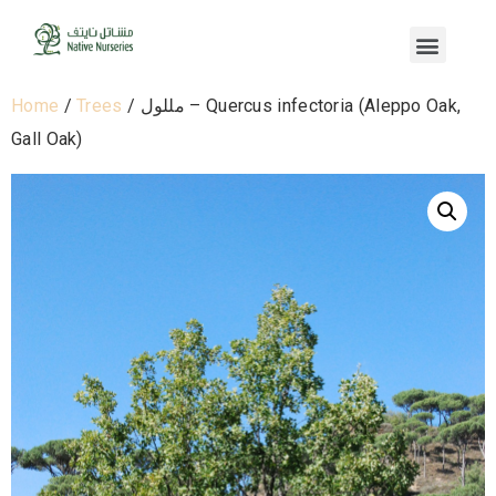
Home
/
Trees
/ مللول – Quercus infectoria (Aleppo Oak,
Gall Oak)