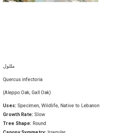
مللول – Quercus
Infectoria (Aleppo
Oak, Gall Oak)
مللول
Quercus infectoria
(Aleppo Oak, Gall Oak)
Uses:
Specimen, Wildlife, Native to Lebanon
Growth Rate:
Slow
Tree Shape:
Round
Canopy Symmetry:
Irregular