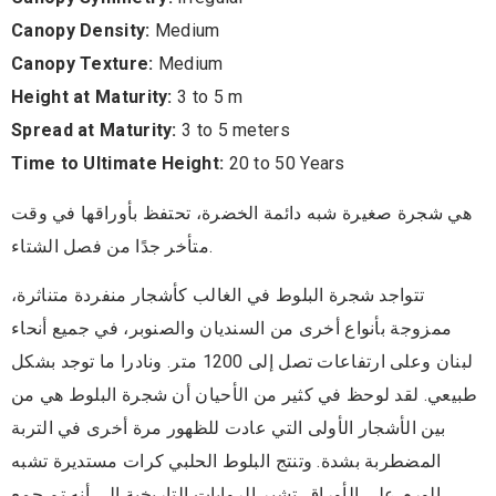
Canopy Density:
Medium
Canopy Texture:
Medium
Height at Maturity:
3 to 5 m
Spread at Maturity:
3 to 5 meters
Time to Ultimate Height:
20 to 50 Years
هي شجرة صغيرة شبه دائمة الخضرة، تحتفظ بأوراقها في وقت
متأخر جدًا من فصل الشتاء.
تتواجد شجرة البلوط في الغالب كأشجار منفردة متناثرة،
ممزوجة بأنواع أخرى من السنديان والصنوبر، في جميع أنحاء
لبنان وعلى ارتفاعات تصل إلى 1200 متر. ونادرا ما توجد بشكل
طبيعي. لقد لوحظ في كثير من الأحيان أن شجرة البلوط هي من
بين الأشجار الأولى التي عادت للظهور مرة أخرى في التربة
المضطربة بشدة. وتنتج البلوط الحلبي كرات مستديرة تشبه
الورم على الأوراق. تشير الروايات التاريخية إلى أنه تم جمع