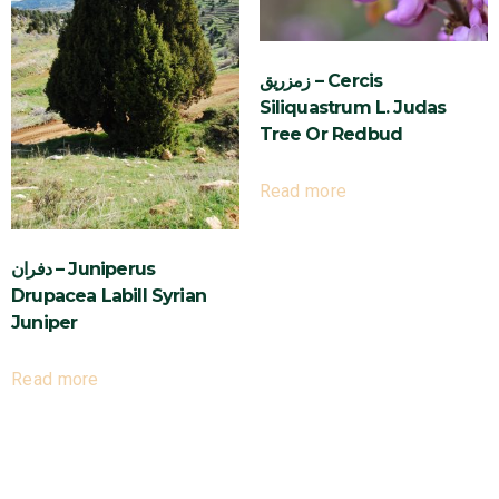
زمزريق – Cercis
Siliquastrum L. Judas
Tree Or Redbud
Read more
دفران – Juniperus
Drupacea Labill Syrian
Juniper
Read more