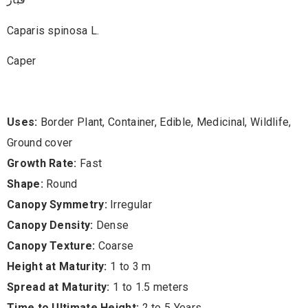
Caparis spinosa L.
Caper
Uses:
Border Plant, Container, Edible, Medicinal, Wildlife,
Ground cover
Growth Rate:
Fast
Shape:
Round
Canopy Symmetry:
Irregular
Canopy Density:
Dense
Canopy Texture:
Coarse
Height at Maturity:
1 to 3 m
Spread at Maturity:
1 to 1.5 meters
Time to Ultimate Height:
2 to 5 Years