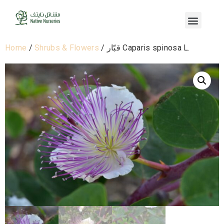
Home
/
Shrubs & Flowers
/ قبّار Caparis spinosa L.